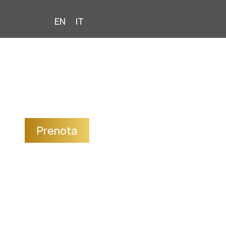
EN
IT
Un'esperienza
unica
The Sunset Line - Luxury rooms & suites
Cinque Terre
Prenota
Camere